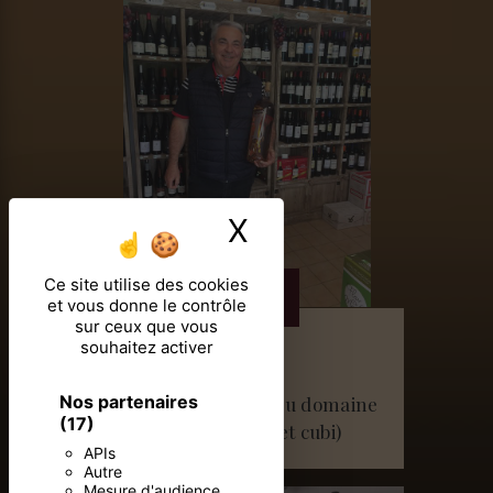
X
Masquer le ban
Ce site utilise des cookies
Vins
et vous donne le contrôle
sur ceux que vous
souhaitez activer
Nos partenaires
Vendeur exclusif du domaine
(17)
UBY (bouteille et cubi)
APIs
Autre
Mesure d'audience