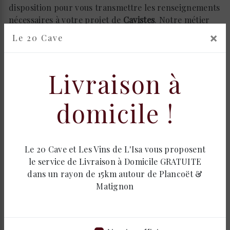
disposition pour vous transmettre les renseignements
nécessaires à votre projet de
Cavistes
. Notre métier
est avant tout notre passion et le partager avec vous
×
Le 20 Cave
renforce encore plus notre désir de réussir. Toute
notre équipe est qualifiée et travaille avec propreté et
rigueur.
Livraison à
EN SAVOIR PLUS
domicile !
Le 20 Cave et Les Vins de L'Isa vous proposent
Contactez nous
le service de Livraison à Domicile GRATUITE
dans un rayon de 15km autour de Plancoët &
Matignon