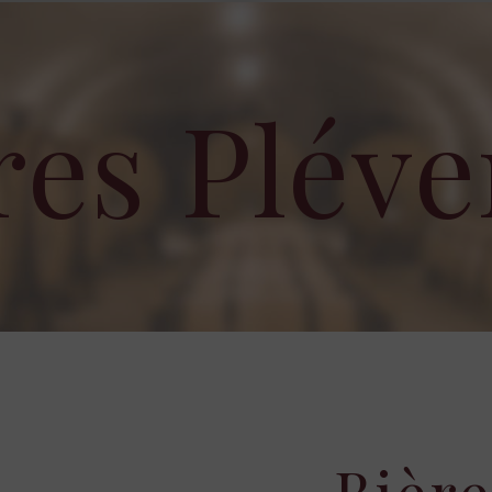
res Plév
Bière