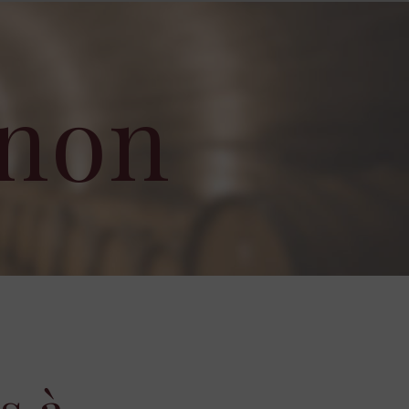
enon
s à