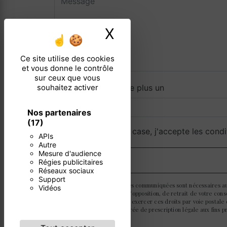
X
Masquer le ban
Ce site utilise des cookies
et vous donne le contrôle
sur ceux que vous
souhaitez activer
Combien font quatre plus un
Nos partenaires
(17)
En cochant cette case, j'accepte les condi
APIs
Autre
Mesure d'audience
Régies publicitaires
Réseaux sociaux
Support
** Les données personnelles communiquées sont nécessaires aux f
Vidéos
portabilité, de limitation, d’opposition, de retrait de votre c
post-mortem. Vous pouvez exercer ces droits par voie postale o
contact puis pendant la durée de prescription légale aux fins p