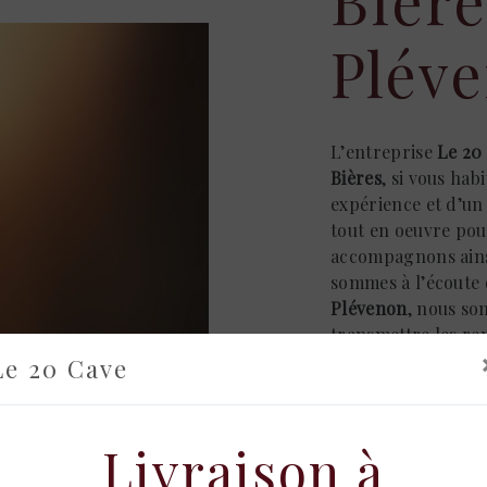
Plév
L’entreprise
Le 20
Bières
, si vous hab
expérience et d’un 
tout en oeuvre pou
accompagnons ains
sommes à l’écoute d
Plévenon
, nous so
transmettre les re
de
Bières
. Notre mé
Le 20 Cave
partager avec vous
réussir. Toute notre
propreté et rigueu
Livraison à