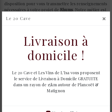
disposition pour vous transmettre les renseignements
nécessaires à votre projet de
Rhums
. Notre métier est
avant tout notre passion et le partager avec vous
×
Le 20 Cave
renforce encore plus notre désir de réussir. Toute
notre équipe est qualifiée et travaille avec propreté et
rigueur.
Livraison à
EN SAVOIR PLUS
domicile !
Le 20 Cave et Les Vins de L'Isa vous proposent
Contactez nous
le service de Livraison à Domicile GRATUITE
dans un rayon de 15km autour de Plancoët &
Matignon